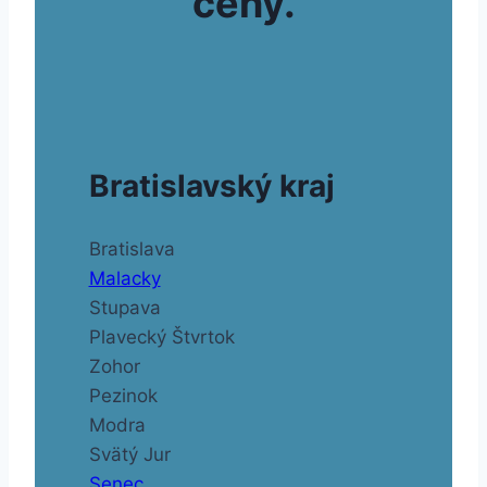
ceny.
Bratislavský kraj
Bratislava
Malacky
Stupava
Plavecký Štvrtok
Zohor
Pezinok
Modra
Svätý Jur
Senec