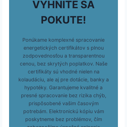
VYHNITE SA
POKUTE!
Ponúkame komplexné spracovanie
energetických certifikátov s plnou
zodpovednosťou a transparentnou
cenou, bez skrytých poplatkov. Naše
certifikáty sú vhodné nielen na
kolaudáciu, ale aj pre dotácie, banky a
hypotéky. Garantujeme kvalitné a
presné spracovanie bez rizika chýb,
prispôsobené vašim časovým
potrebám. Elektronickú kópiu vám
poskytneme bez problémov, čím