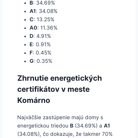
B
: 34.69%
A1
: 34.08%
C
: 13.25%
A0
: 11.36%
D
: 4.91%
E
: 0.91%
F
: 0.45%
G
: 0.35%
Zhrnutie energetických
certifikátov v meste
Komárno
Najväčšie zastúpenie majú domy s
energetickou triedou
B
(34.69%) a
A1
(34.08%), čo dokazuje, že takmer 70%