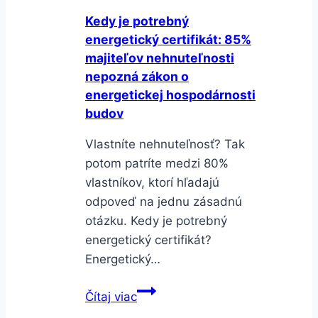
potrebujete
Kedy je potrebný
a
energetický certifikát: 85%
koľko
majiteľov nehnuteľnosti
stojí?
nepozná zákon o
energetickej hospodárnosti
budov
Vlastníte nehnuteľnosť? Tak
potom patríte medzi 80%
vlastníkov, ktorí hľadajú
odpoveď na jednu zásadnú
otázku. Kedy je potrebný
energetický certifikát?
Energetický…
Kedy
Čítaj viac
je