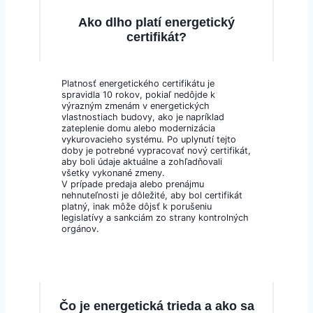
Ako dlho platí energetický
certifikát?
Platnosť energetického certifikátu je
spravidla 10 rokov, pokiaľ nedôjde k
výrazným zmenám v energetických
vlastnostiach budovy, ako je napríklad
zateplenie domu alebo modernizácia
vykurovacieho systému. Po uplynutí tejto
doby je potrebné vypracovať nový certifikát,
aby boli údaje aktuálne a zohľadňovali
všetky vykonané zmeny.
V prípade predaja alebo prenájmu
nehnuteľnosti je dôležité, aby bol certifikát
platný, inak môže dôjsť k porušeniu
legislatívy a sankciám zo strany kontrolných
orgánov.
Čo je energetická trieda a ako sa