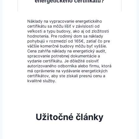
energetického certifikátu?
Náklady na vypracovanie energetického
certifikátu sa môžu líšiť v závislosti od
veľkosti a typu budovy, ako aj od zložitosti
hodnotenia. Pre rodinný dom sa náklady
pohybujú v rozmedzí od 165€, zatiaľ čo pre
väčšie komerčné budovy môžu byť vyššie.
Cena zahŕňa náklady na energetický audit,
spracovanie potrebnej dokumentácie a
vydanie certifikátu. Je dôležité osloviť
autorizovaného odborníka alebo firmu, ktorá
má oprávnenie na vydávanie energetických
certifikátov, aby ste získali presnú cenu a
kvalitné služby.
Užitočné články