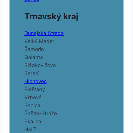
Trnavský kraj
Dunajská Streda
Veľký Meder
Šamorín
Galanta
Sládkovičovo
Sereď
Hlohovec
Piešťany
Vrbové
Senica
Šaštín-Stráže
Skalica
Holíč