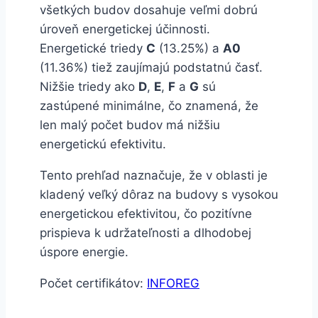
všetkých budov dosahuje veľmi dobrú
úroveň energetickej účinnosti.
Energetické triedy
C
(13.25%) a
A0
(11.36%) tiež zaujímajú podstatnú časť.
Nižšie triedy ako
D
,
E
,
F
a
G
sú
zastúpené minimálne, čo znamená, že
len malý počet budov má nižšiu
energetickú efektivitu.
Tento prehľad naznačuje, že v oblasti je
kladený veľký dôraz na budovy s vysokou
energetickou efektivitou, čo pozitívne
prispieva k udržateľnosti a dlhodobej
úspore energie.
Počet certifikátov:
INFOREG