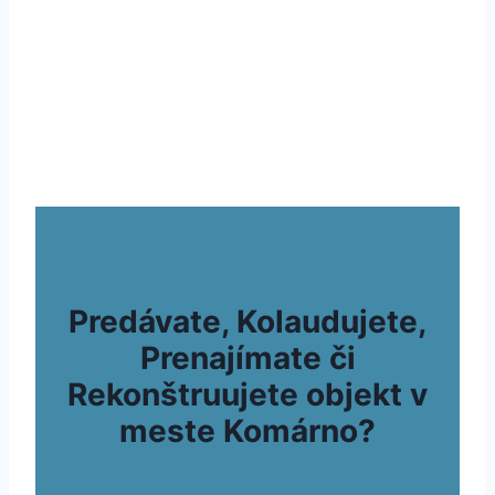
Predávate, Kolaudujete,
Prenajímate či
Rekonštruujete objekt v
meste Komárno?