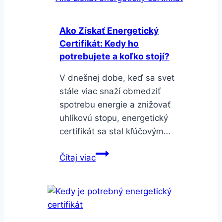
Kompletný
Sprievodca
Ako Získať Energetický
pre
Certifikát: Kedy ho
Majiteľov
potrebujete a koľko stojí?
Nehnuteľností
V dnešnej dobe, keď sa svet
stále viac snaží obmedziť
spotrebu energie a znižovať
uhlíkovú stopu, energetický
certifikát sa stal kľúčovým…
Ako
Čítaj viac
Získať
Energetický
Certifikát:
Kedy
ho