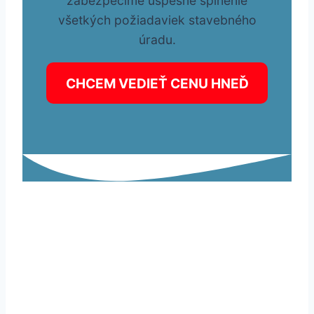
zabezpečíme úspešné splnenie
všetkých požiadaviek stavebného
úradu.
CHCEM VEDIEŤ CENU HNEĎ